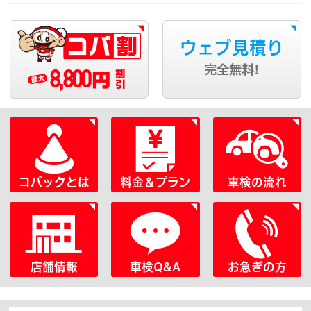
ウェブ見積り
8,800
完全無料!
円
コバックとは
料金＆プラン
車検の流れ
店舗情報
車検Q&A
お急ぎの方